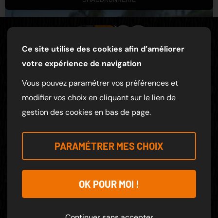
Ce site utilise des cookies afin d’améliorer
votre expérience de navigation
TRAVAUX PUBLICS ET AGRICOLES
Vous pouvez paramétrer vos préférences et
NOS COORDONNÉES
modifier vos choix en cliquant sur le lien de
gestion des cookies en bas de page.
6 RTE LA TOURLANDRY COSSE D'ANJOU
49120 CHEMILLE-EN-ANJOU
PARAMÉTRER MES CHOIX
07 66 68 75 77
HORAIRES
OK POUR MOI !
Du lundi au vendredi :
Continuer sans accepter