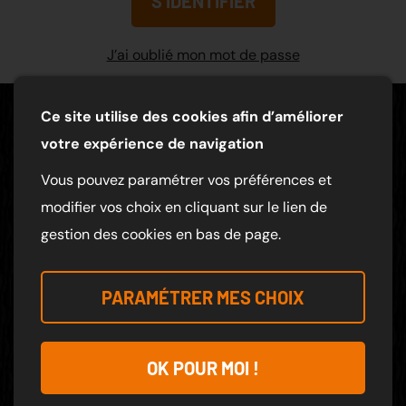
S’IDENTIFIER
J’ai oublié mon mot de passe
Ce site utilise des cookies afin d’améliorer
votre expérience de navigation
Vous pouvez paramétrer vos préférences et
modifier vos choix en cliquant sur le lien de
NOS COORDONNÉES
gestion des cookies en bas de page.
6 RTE LA TOURLANDRY COSSE D'ANJOU
49120 CHEMILLE-EN-ANJOU
PARAMÉTRER MES CHOIX
07 66 68 75 77
OK POUR MOI !
HORAIRES