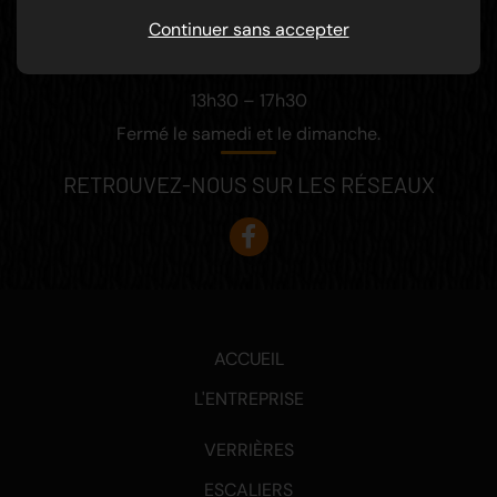
Continuer sans accepter
Du lundi au vendredi :
8h00 – 12h00
13h30 – 17h30
Fermé le samedi et le dimanche.
RETROUVEZ-NOUS SUR LES RÉSEAUX
ACCUEIL
L'ENTREPRISE
VERRIÈRES
ESCALIERS